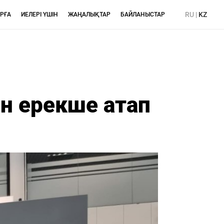
RU
|
KZ
РҒА
ИЕЛЕРІ ҮШІН
ЖАҢАЛЫҚТАР
БАЙЛАНЫСТАР
ін ерекше атап