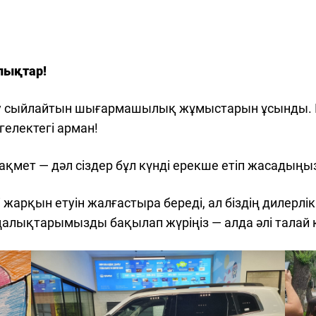
йлықтар!
у сыйлайтын шығармашылық жұмыстарын ұсынды. Кей
ңгелектегі арман!
қмет — дәл сіздер бұл күнді ерекше етіп жасадыңы
арқын етуін жалғастыра береді, ал біздің дилерлік
аңалықтарымызды бақылап жүріңіз — алда әлі талай