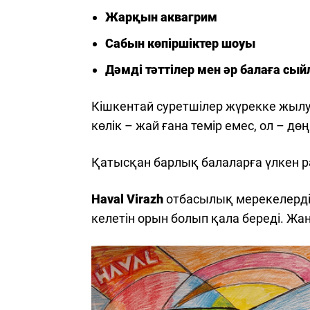
Жарқын аквагрим
Сабын көпіршіктер шоуы
Дәмді тәттілер мен әр балаға сы
Кішкентай суретшілер жүрекке жыл
көлік – жай ғана темір емес, ол – дө
Қатысқан барлық балаларға үлкен ра
Haval Virazh
отбасылық мерекелерді ж
келетін орын болып қала береді. Ж