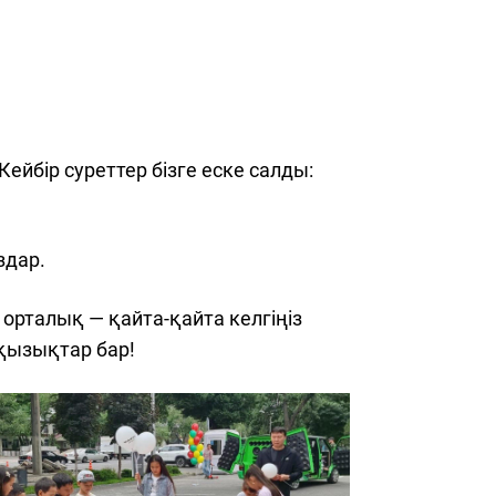
бір суреттер бізге еске салды:
здар.
 орталық — қайта-қайта келгіңіз
 қызықтар бар!