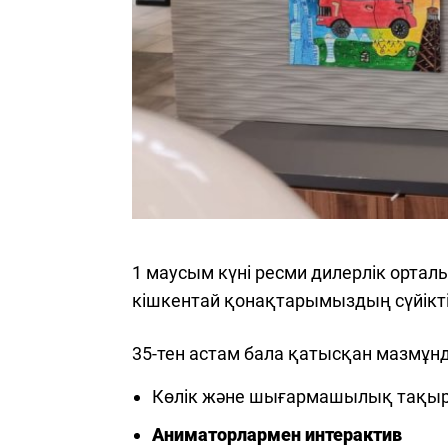
1 маусым күні ресми дилерлік орта
кішкентай қонақтарымыздың сүйікті 
35-тен астам бала қатысқан мазмұн
Көлік және шығармашылық тақ
Аниматорлармен интерактив