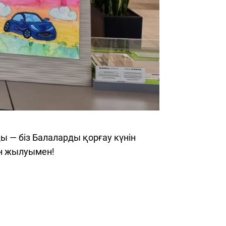
 — біз Балаларды қорғау күнін
ан жылуымен!