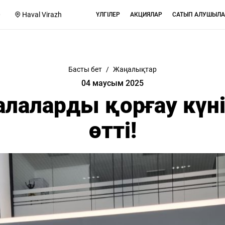
0
Haval Virazh
ҮЛГІЛЕР
АКЦИЯЛАР
САТЫП АЛУШЫЛА
Басты бет
/
Жаңалықтар
04 маусым 2025
Балаларды қорғау күн
өтті!