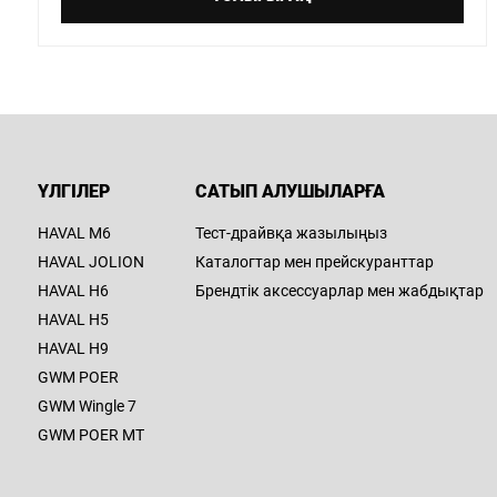
ҮЛГІЛЕР
САТЫП АЛУШЫЛАРҒА
HAVAL M6
Тест-драйвқа жазылыңыз
HAVAL JOLION
Каталогтар мен прейскуранттар
HAVAL H6
Брендтік аксессуарлар мен жабдықтар
HAVAL H5
HAVAL H9
GWM POER
GWM Wingle 7
GWM POER MT