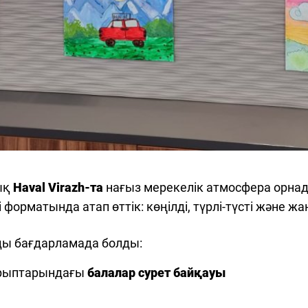
лық
Haval Virazh-та
нағыз мерекелік атмосфера орнады
форматында атап өттік: көңілді, түрлі-түсті және ж
ды бағдарламада болды:
ырыптарындағы
балалар сурет байқауы