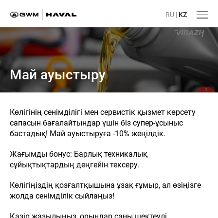
RU
|
KZ
Май ауыстыру
Көлігінің сенімділігі мен сервистік қызмет көрсету
сапасын бағалайтындар үшін біз супер-ұсыныс
бастадық! Май ауыстыруға -10% жеңілдік.
Жағымды бонус: Барлық техникалық
сұйықтықтардың деңгейін тексеру.
Көлігіңіздің қозғалтқышына ұзақ ғұмыр, ал өзіңізге
жолда сенімділік сыйлаңыз!
Қазір жазылыңыз, орындар саны шектеулі.