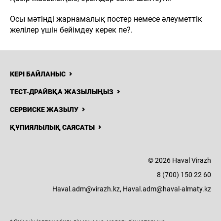
Осы мәтінді жарнамалық постер немесе әлеуметтік
желілер үшін бейімдеу керек пе?.
КЕРІ БАЙЛАНЫС
ТЕСТ-ДРАЙВҚА ЖАЗЫЛЫҢЫЗ
8 (700) 150
22 60
Н
ЖАҢАЛЫҚТАР
БАЙЛАНЫСТАР
СЕРВИСКЕ ЖАЗЫЛУ
Haval
ҚҰПИЯЛЫЛЫҚ САЯСАТЫ
Virazh
© 2026 Haval Virazh
8 (700) 150 22 60
Haval.adm@virazh.kz, Haval.adm@haval-almaty.kz