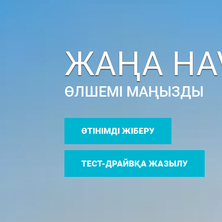
ЖАҢА HAVA
ӨЛШЕМІ МАҢЫЗДЫ
ӨТІНІМДІ ЖІБЕРУ
ТЕСТ-ДРАЙВҚА ЖАЗЫЛУ