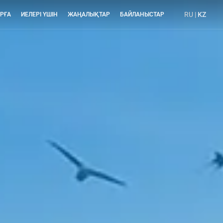
RU
|
KZ
РҒА
ИЕЛЕРІ ҮШІН
ЖАҢАЛЫҚТАР
БАЙЛАНЫСТАР