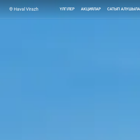
0
Haval Virazh
ҮЛГІЛЕР
АКЦИЯЛАР
САТЫП АЛУШЫЛА