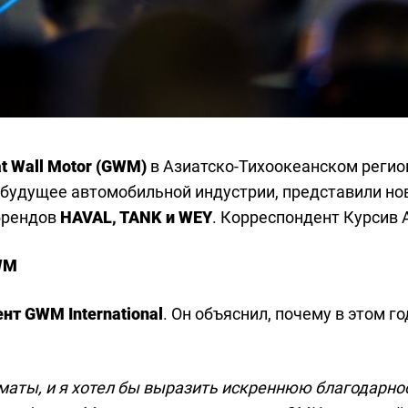
t Wall Motor (GWM)
в Азиатско-Тихоокеанском регио
и будущее автомобильной индустрии, представили но
брендов
HAVAL, TANK и WEY
. Корреспондент Курсив 
WM
нт GWM International
. Он объяснил, почему в этом г
лматы, и я хотел бы выразить искреннюю благодарн