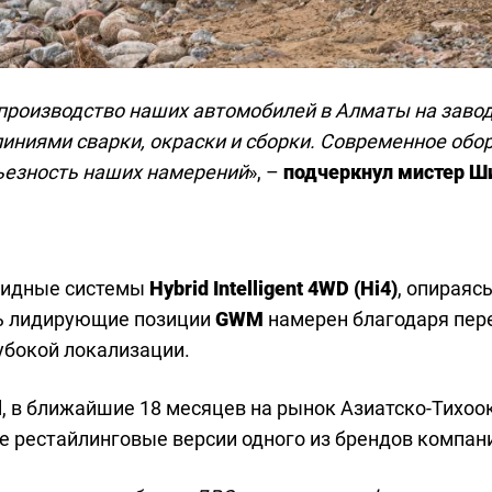
 производство наших автомобилей в Алматы на заводе
линиями сварки, окраски и сборки. Современное об
ьезность наших намерений
», –
подчеркнул мистер Ш
ридные системы
Hybrid Intelligent 4WD (Hi4)
, опираяс
ь лидирующие позиции
GWM
намерен благодаря пер
убокой локализации.
l
, в ближайшие 18 месяцев на рынок Азиатско-Тихоо
е рестайлинговые версии одного из брендов компан